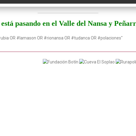
está pasando en el Valle del Nansa y Peñar
rubia OR #lamason OR #rionansa OR #tudanca OR #polaciones"