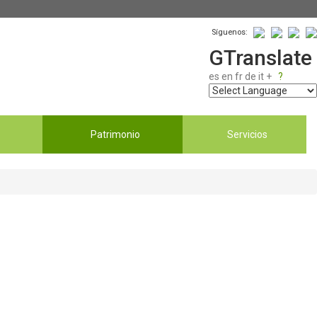
Síguenos:
GTranslate
es
en
fr
de
it
+
?
Patrimonio
Servicios