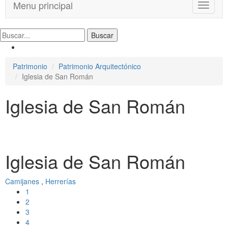
Menu principal
T
o
g
g
l
e
Patrimonio
Patrimonio Arquitectónico
n
Iglesia de San Román
a
v
Iglesia de San Román
i
g
a
t
i
o
Iglesia de San Román
n
Camijanes
,
Herrerías
1
2
3
4