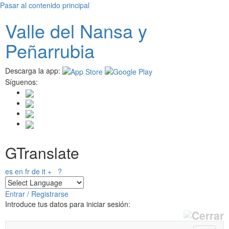
Pasar al contenido principal
Valle del
N
ansa
y
Peñarrubia
Descarga la app:
Síguenos:
GTranslate
es
en
fr
de
it
+
?
Entrar / Registrarse
Introduce tus datos para iniciar sesión: