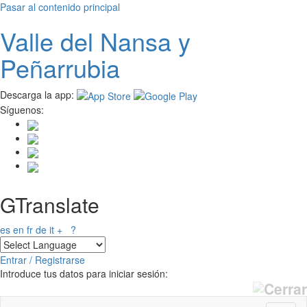
Pasar al contenido principal
Valle del
N
ansa
y
Peñarrubia
Descarga la app:
Síguenos:
GTranslate
es
en
fr
de
it
+
?
Entrar / Registrarse
Introduce tus datos para iniciar sesión: