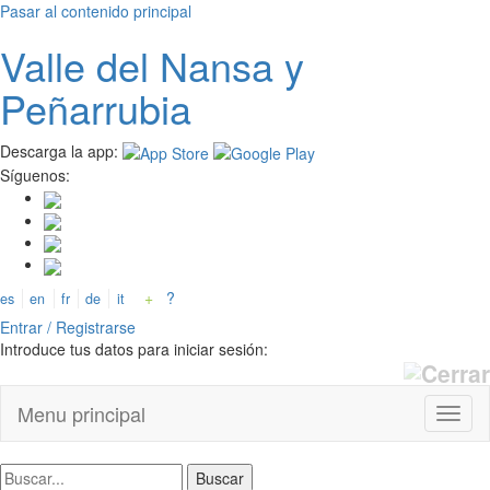
Pasar al contenido principal
Valle del
N
ansa
y
Peñarrubia
Descarga la app:
Síguenos:
+
?
es
en
fr
de
it
Entrar / Registrarse
Introduce tus datos para iniciar sesión:
Menu principal
Toggl
naviga