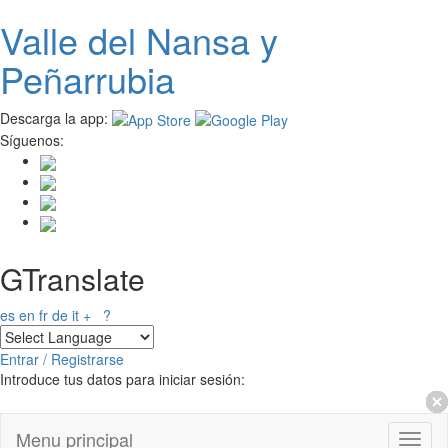
Valle del
N
ansa
y
Pasar al contenido principal
Peñarrubia
Descarga la app:
Síguenos:
GTranslate
es
en
fr
de
it
+
?
Entrar / Registrarse
Introduce tus datos para iniciar sesión:
Menu principal
Toggl