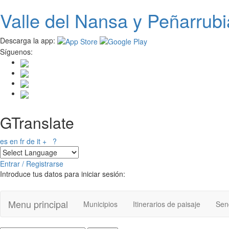
Valle del
N
ansa
y Peñarrubi
Pasar
al
contenido
Descarga la app:
principal
Síguenos:
GTranslate
es
en
fr
de
it
+
?
Entrar / Registrarse
Introduce tus datos para iniciar sesión:
Menu principal
Municipios
Itinerarios de paisaje
Send