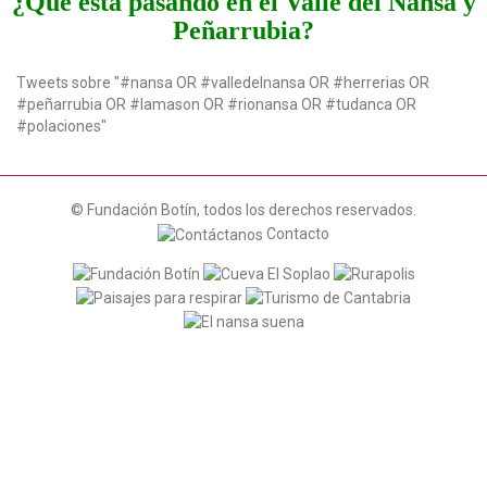
¿Qué está pasando en el Valle del Nansa y
Peñarrubia?
Tweets sobre "#nansa OR #valledelnansa OR #herrerias OR
#peñarrubia OR #lamason OR #rionansa OR #tudanca OR
#polaciones"
© Fundación Botín, todos los derechos reservados.
Contacto