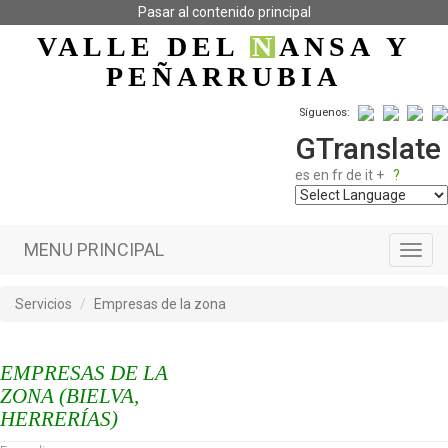
Pasar al contenido principal
VALLE DEL
N
ANSA
Y
PEÑARRUBIA
Síguenos:
GTranslate
es
en
fr
de
it
+
?
MENU PRINCIPAL
Toggl
navig
Servicios
Empresas de la zona
EMPRESAS DE LA
ZONA (BIELVA,
HERRERÍAS)