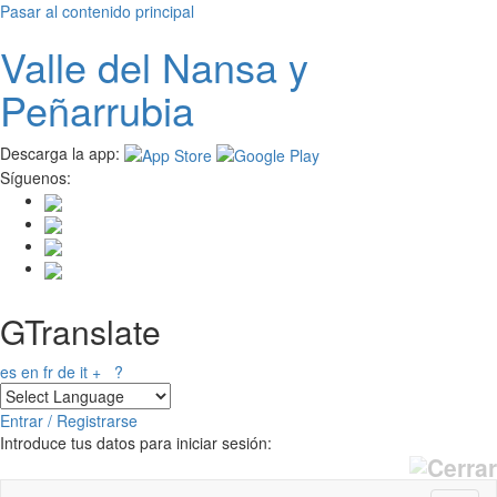
Pasar al contenido principal
Valle del
N
ansa
y
Peñarrubia
Descarga la app:
Síguenos:
GTranslate
es
en
fr
de
it
+
?
Entrar / Registrarse
Introduce tus datos para iniciar sesión: