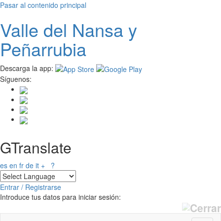
Pasar al contenido principal
Valle del
N
ansa
y
Peñarrubia
Descarga la app:
Síguenos:
GTranslate
es
en
fr
de
it
+
?
Entrar / Registrarse
Introduce tus datos para iniciar sesión: