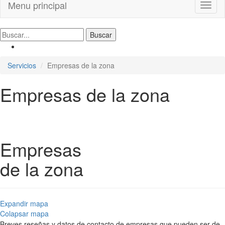
Menu principal
Toggl
naviga
Servicios
Empresas de la zona
Empresas de la zona
Empresas
de la zona
Expandir mapa
Colapsar mapa
Breves reseñas y datos de contacto de empresas que pueden ser de