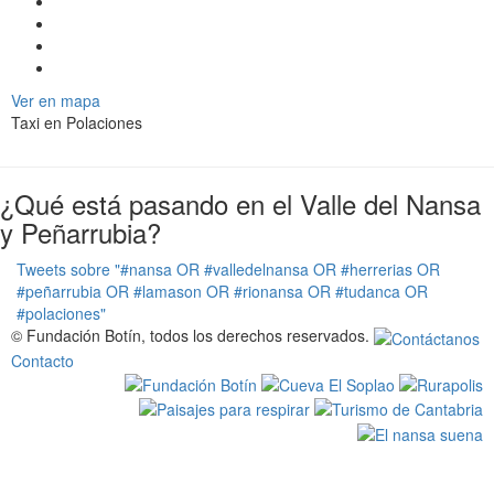
a
v
i
g
Ver en mapa
a
Taxi en Polaciones
t
i
o
¿Qué está pasando en el Valle del Nansa
n
y Peñarrubia?
Tweets sobre "#nansa OR #valledelnansa OR #herrerias OR
#peñarrubia OR #lamason OR #rionansa OR #tudanca OR
#polaciones"
© Fundación Botín, todos los derechos reservados.
Contacto