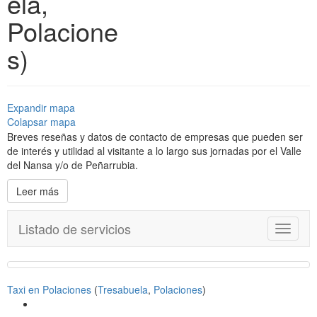
ela,
Polacione
s)
Expandir mapa
Colapsar mapa
Breves reseñas y datos de contacto de empresas que pueden ser
de interés y utilidad al visitante a lo largo sus jornadas por el Valle
del Nansa y/o de Peñarrubia.
Leer más
Listado de servicios
T
o
g
g
l
Taxi en Polaciones
(
Tresabuela
,
Polaciones
)
e
n