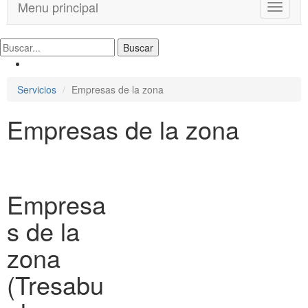
Menu principal
T
o
g
g
l
e
Servicios
Empresas de la zona
n
a
Empresas de la zona
v
i
g
a
t
i
Empresa
o
n
s de la
zona
(Tresabu