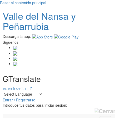
Pasar al contenido principal
Valle del
N
ansa
y
Peñarrubia
Descarga la app:
Síguenos:
GTranslate
es
en
fr
de
it
+
?
Entrar / Registrarse
Introduce tus datos para iniciar sesión: