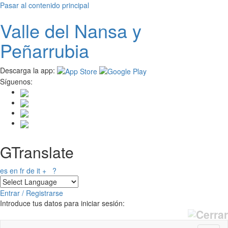
Pasar al contenido principal
Valle del
N
ansa
y
Peñarrubia
Descarga la app:
Síguenos:
GTranslate
es
en
fr
de
it
+
?
Entrar / Registrarse
Introduce tus datos para iniciar sesión: