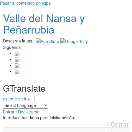
Pasar al contenido principal
Valle del
N
ansa
y
Peñarrubia
Descarga la app:
Síguenos:
GTranslate
es
en
fr
de
it
+
?
Entrar / Registrarse
Introduce tus datos para iniciar sesión: