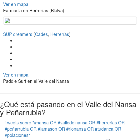
Ver en mapa
a
Farmacia en Herrerías (Bielva)
t
i
o
n
SUP dreamers
(
Cades
,
Herrerías
)
Ver en mapa
Paddle Surf en el Valle del Nansa
¿Qué está pasando en el Valle del Nansa
y Peñarrubia?
Tweets sobre "#nansa OR #valledelnansa OR #herrerias OR
#peñarrubia OR #lamason OR #rionansa OR #tudanca OR
#polaciones"