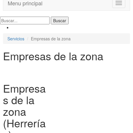
Menu principal
T
o
g
g
l
e
Servicios
Empresas de la zona
n
a
Empresas de la zona
v
i
g
a
t
i
Empresa
o
n
s de la
zona
(Herrería