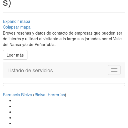
s)
Expandir mapa
Colapsar mapa
Breves reseñas y datos de contacto de empresas que pueden ser
de interés y utilidad al visitante a lo largo sus jornadas por el Valle
del Nansa y/o de Peñarrubia.
Leer más
Listado de servicios
T
o
g
g
l
Farmacia Bielva
(
Bielva
,
Herrerías
)
e
n
a
v
i
g