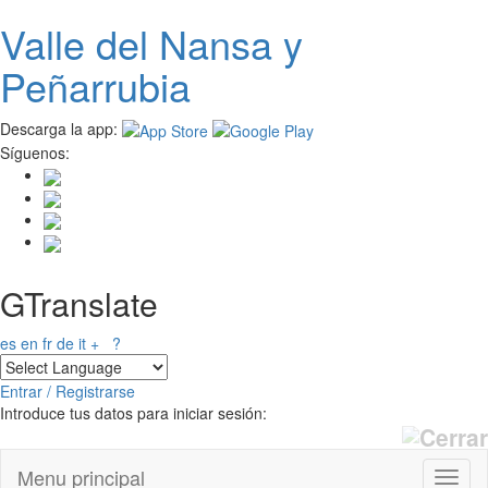
Valle del
N
ansa
y
Pasar al contenido principal
Peñarrubia
Descarga la app:
Síguenos:
GTranslate
es
en
fr
de
it
+
?
Entrar / Registrarse
Introduce tus datos para iniciar sesión:
Menu principal
Toggl