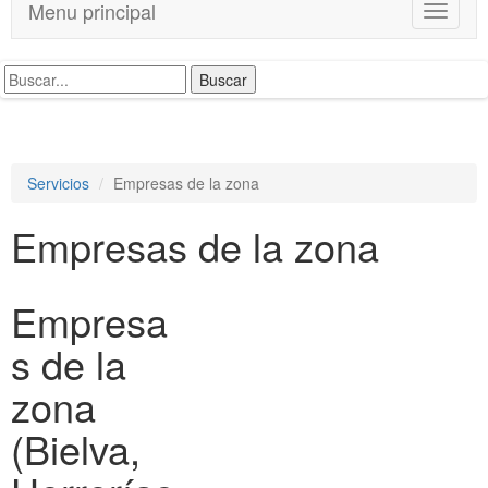
Menu principal
T
o
g
g
l
e
n
a
Servicios
Empresas de la zona
v
i
Empresas de la zona
g
a
t
i
Empresa
o
n
s de la
zona
(Bielva,