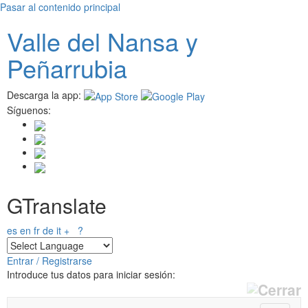
Pasar al contenido principal
Valle del
N
ansa
y
Peñarrubia
Descarga la app:
Síguenos:
GTranslate
es
en
fr
de
it
+
?
Entrar / Registrarse
Introduce tus datos para iniciar sesión: