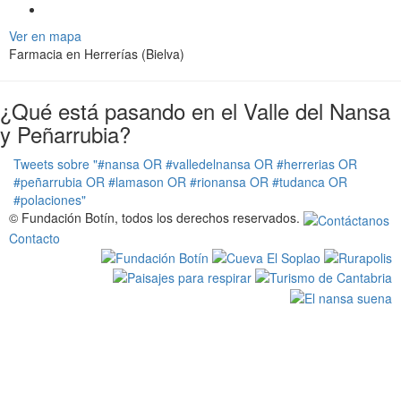
i
g
Ver en mapa
a
Farmacia en Herrerías (Bielva)
t
i
o
¿Qué está pasando en el Valle del Nansa
n
y Peñarrubia?
Tweets sobre "#nansa OR #valledelnansa OR #herrerias OR
#peñarrubia OR #lamason OR #rionansa OR #tudanca OR
#polaciones"
© Fundación Botín, todos los derechos reservados.
Contacto