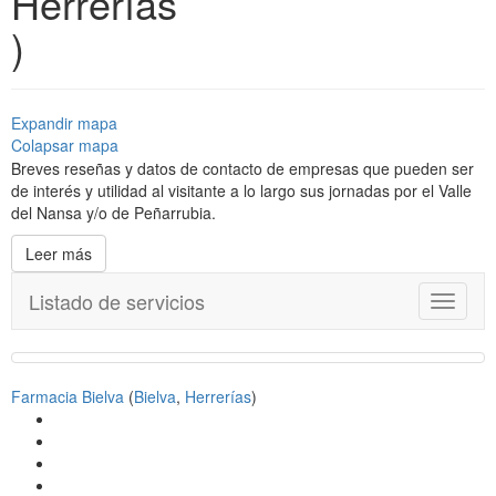
Herrerías
)
Expandir mapa
Colapsar mapa
Breves reseñas y datos de contacto de empresas que pueden ser
de interés y utilidad al visitante a lo largo sus jornadas por el Valle
del Nansa y/o de Peñarrubia.
Leer más
Listado de servicios
T
o
g
g
l
Farmacia Bielva
(
Bielva
,
Herrerías
)
e
n
a
v