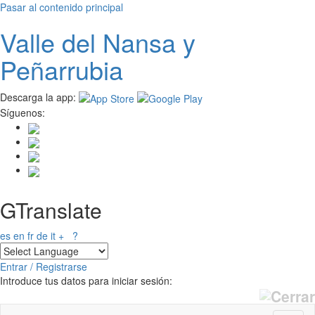
Pasar al contenido principal
Valle del
N
ansa
y
Peñarrubia
Descarga la app:
Síguenos:
GTranslate
es
en
fr
de
it
+
?
Entrar / Registrarse
Introduce tus datos para iniciar sesión: