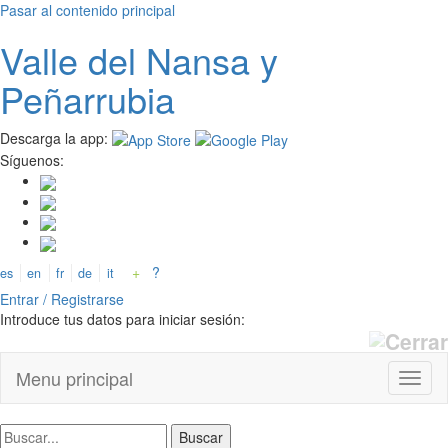
Pasar al contenido principal
Valle del
N
ansa
y
Peñarrubia
Descarga la app:
Síguenos:
+
?
es
en
fr
de
it
Entrar / Registrarse
Introduce tus datos para iniciar sesión:
Menu principal
Toggl
naviga