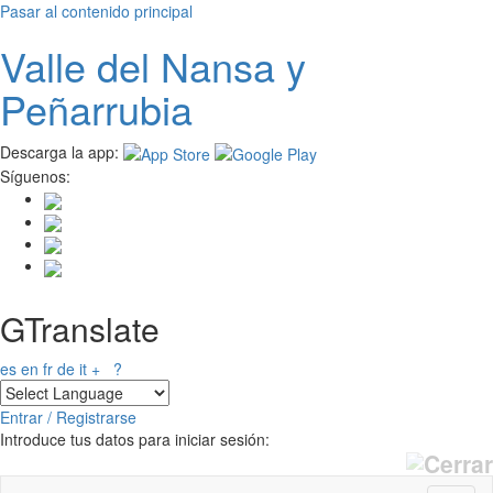
Pasar al contenido principal
Valle del
N
ansa
y
Peñarrubia
Descarga la app:
Síguenos:
GTranslate
es
en
fr
de
it
+
?
Entrar / Registrarse
Introduce tus datos para iniciar sesión: