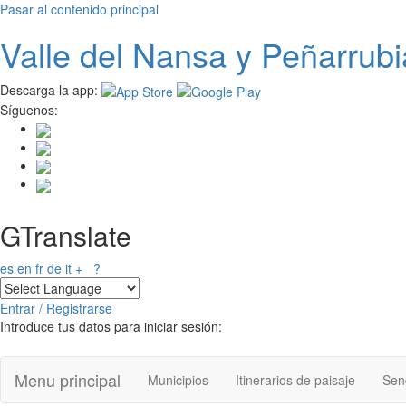
Pasar al contenido principal
Valle del
N
ansa
y Peñarrubi
Descarga la app:
Síguenos:
GTranslate
es
en
fr
de
it
+
?
Entrar / Registrarse
Introduce tus datos para iniciar sesión:
Menu principal
Municipios
Itinerarios de paisaje
Send