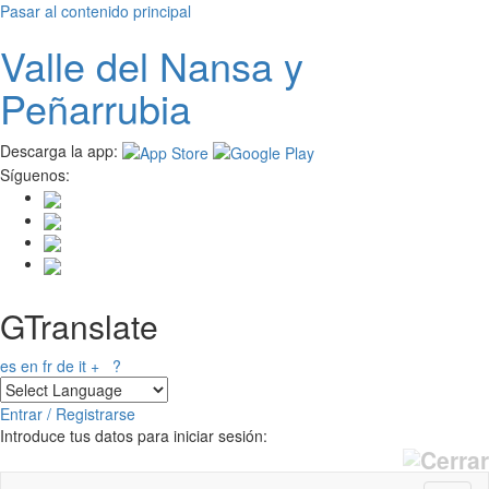
Pasar al contenido principal
Valle del
N
ansa
y
Peñarrubia
Descarga la app:
Síguenos:
GTranslate
es
en
fr
de
it
+
?
Entrar / Registrarse
Introduce tus datos para iniciar sesión: