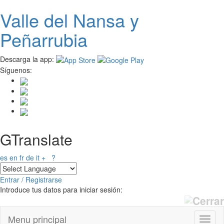
Valle del
N
ansa
y
Pasar al contenido principal
Peñarrubia
Descarga la app:
Síguenos:
GTranslate
es
en
fr
de
it
+
?
Entrar / Registrarse
Introduce tus datos para iniciar sesión:
Menu principal
Toggl