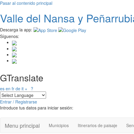
Pasar al contenido principal
Valle del
N
ansa
y Peñarrubi
Descarga la app:
Síguenos:
GTranslate
es
en
fr
de
it
+
?
Entrar / Registrarse
Introduce tus datos para iniciar sesión:
Menu principal
Municipios
Itinerarios de paisaje
Send