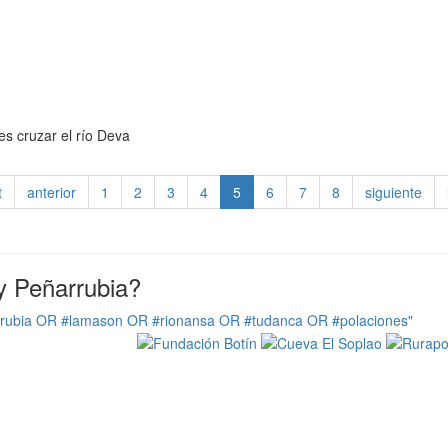
es cruzar el río Deva
t
anterior
1
2
3
4
5
6
7
8
siguiente
y Peñarrubia?
rrubia OR #lamason OR #rionansa OR #tudanca OR #polaciones"