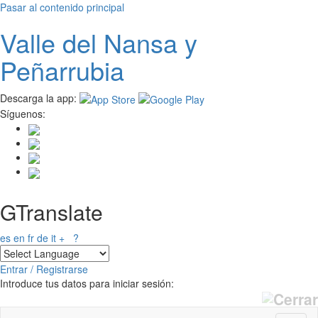
Pasar al contenido principal
Valle del
N
ansa
y
Peñarrubia
Descarga la app:
Síguenos:
GTranslate
es
en
fr
de
it
+
?
Entrar / Registrarse
Introduce tus datos para iniciar sesión: