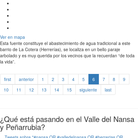
Ver en mapa
Esta fuente constituye el abastecimiento de agua tradicional a este
barrio de La Cotera (Herrerías), se localiza en un bello paraje
arbolado y es muy querida por los vecinos que la recuerdan “de toda
la vida”.
first
anterior
1
2
3
4
5
6
7
8
9
10
11
12
13
14
15
siguiente
last
¿Qué está pasando en el Valle del Nansa
y Peñarrubia?
Tweets sobre "#nansa OR #valledelnansa OR #herrerias OR