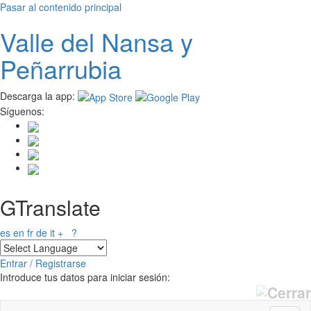
Pasar al contenido principal
Valle del
N
ansa
y
Peñarrubia
Descarga la app:
Síguenos:
GTranslate
es
en
fr
de
it
+
?
Entrar / Registrarse
Introduce tus datos para iniciar sesión: