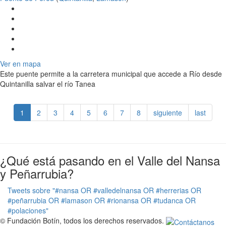
Ver en mapa
Este puente permite a la carretera municipal que accede a Río desde
Quintanilla salvar el río Tanea
1
2
3
4
5
6
7
8
siguiente
last
¿Qué está pasando en el Valle del Nansa
y Peñarrubia?
Tweets sobre "#nansa OR #valledelnansa OR #herrerias OR
#peñarrubia OR #lamason OR #rionansa OR #tudanca OR
#polaciones"
© Fundación Botín, todos los derechos reservados.