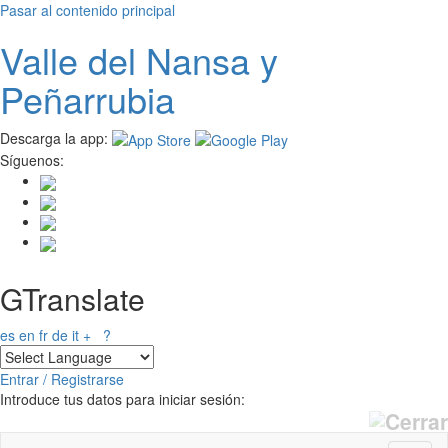
Pasar al contenido principal
Valle del
N
ansa
y
Peñarrubia
Descarga la app:
Síguenos:
GTranslate
es
en
fr
de
it
+
?
Entrar / Registrarse
Introduce tus datos para iniciar sesión: