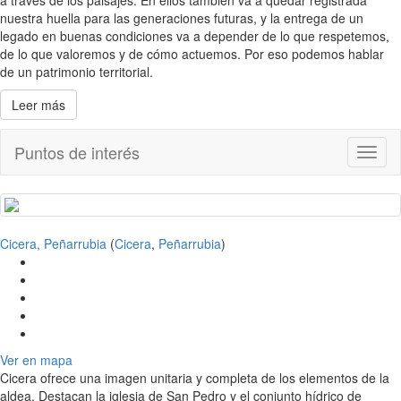
a través de los paisajes. En ellos también va a quedar registrada
nuestra huella para las generaciones futuras, y la entrega de un
legado en buenas condiciones va a depender de lo que respetemos,
de lo que valoremos y de cómo actuemos. Por eso podemos hablar
de un patrimonio territorial.
Leer más
Puntos de interés
Toggl
naviga
Cicera, Peñarrubia
(
Cicera
,
Peñarrubia
)
Ver en mapa
Cicera ofrece una imagen unitaria y completa de los elementos de la
aldea. Destacan la iglesia de San Pedro y el conjunto hídrico de