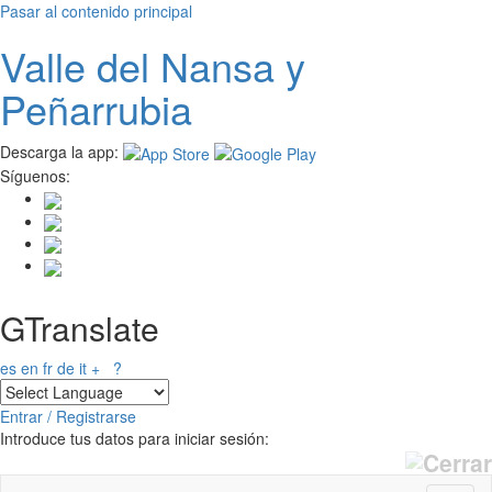
Pasar al contenido principal
Valle del
N
ansa
y
Peñarrubia
Descarga la app:
Síguenos:
GTranslate
es
en
fr
de
it
+
?
Entrar / Registrarse
Introduce tus datos para iniciar sesión: