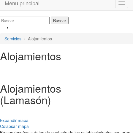
Menu principal
Toggl
naviga
Servicios
Alojamientos
Alojamientos
Alojamientos
(Lamasón)
Expandir mapa
Colapsar mapa
Breves reseñas y datos de contacto de los establecimientos con gran