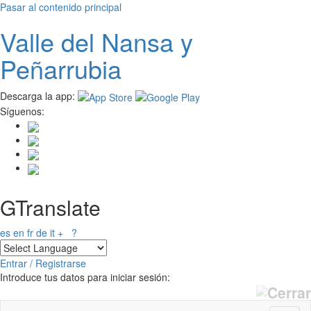
Pasar al contenido principal
Valle del
N
ansa
y
Peñarrubia
Descarga la app:
Síguenos:
GTranslate
es
en
fr
de
it
+
?
Entrar / Registrarse
Introduce tus datos para iniciar sesión: