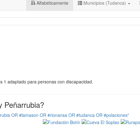
Alfabéticamente
Municipios (Tudanca)
eos 1 adaptado para personas con discapacidad.
y Peñarrubia?
rrubia OR #lamason OR #rionansa OR #tudanca OR #polaciones"