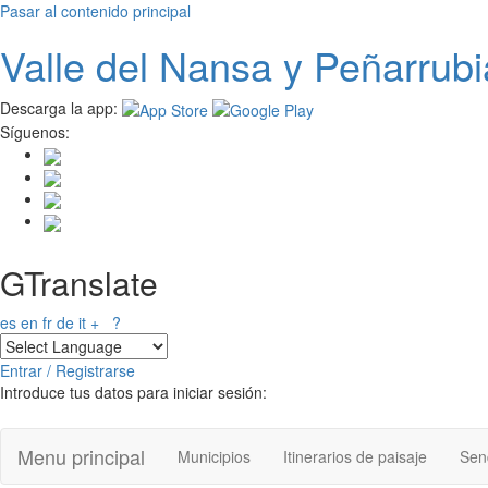
Pasar al contenido principal
Valle del
N
ansa
y Peñarrubi
Descarga la app:
Síguenos:
GTranslate
es
en
fr
de
it
+
?
Entrar / Registrarse
Introduce tus datos para iniciar sesión:
Menu principal
Municipios
Itinerarios de paisaje
Send