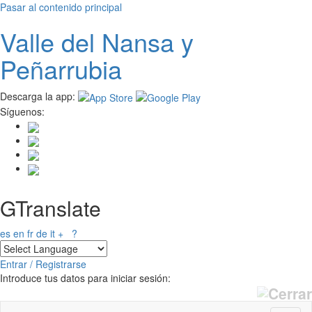
Pasar al contenido principal
Valle del
N
ansa
y
Peñarrubia
Descarga la app:
Síguenos:
GTranslate
es
en
fr
de
it
+
?
Entrar / Registrarse
Introduce tus datos para iniciar sesión: