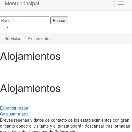
Menu principal
Toggl
naviga
Servicios
Alojamientos
Alojamientos
Alojamientos
Expandir mapa
Colapsar mapa
Breves reseñas y datos de contacto de los establecimientos con gran
encanto donde el visitante y el turista podrán descansar tras jornadas
por el Valle del Nansa y/o de Peñarrubia.