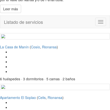
Leer más
Listado de servicios
Toggl
naviga
La Casa de Manín
(
Cosío
,
Rionansa
)
6 huéspedes · 3 dormitorios · 5 camas · 2 baños
Apartamento El Soplao
(
Celis
,
Rionansa
)