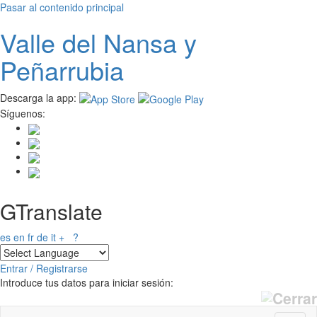
Pasar al contenido principal
Valle del
N
ansa
y
Peñarrubia
Descarga la app:
Síguenos:
GTranslate
es
en
fr
de
it
+
?
Entrar / Registrarse
Introduce tus datos para iniciar sesión: