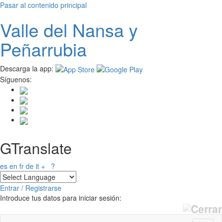
Pasar al contenido principal
Valle del
N
ansa
y
Peñarrubia
Descarga la app:
Síguenos:
GTranslate
es
en
fr
de
it
+
?
Entrar / Registrarse
Introduce tus datos para iniciar sesión: