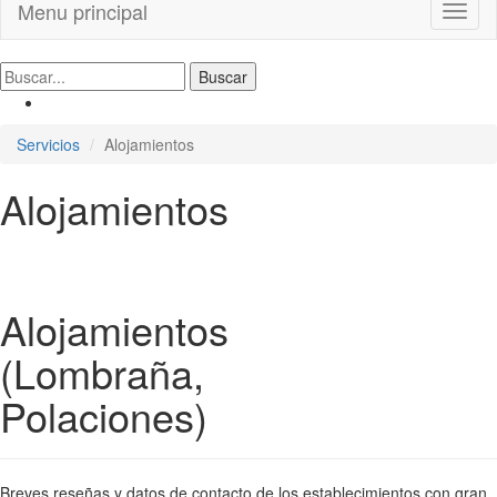
Menu principal
Toggl
naviga
Servicios
Alojamientos
Alojamientos
Alojamientos
(Lombraña,
Polaciones)
Breves reseñas y datos de contacto de los establecimientos con gran