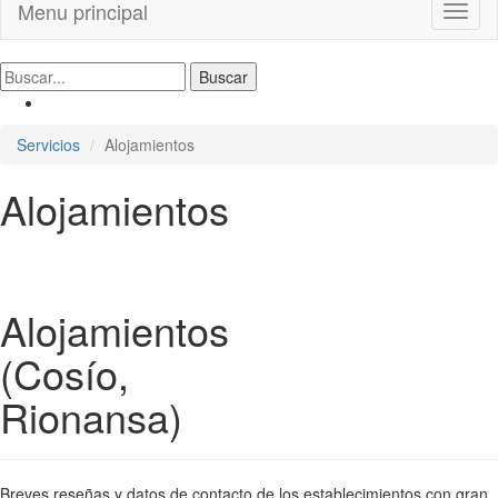
Menu principal
Toggl
naviga
Servicios
Alojamientos
Alojamientos
Alojamientos
(Cosío,
Rionansa)
Breves reseñas y datos de contacto de los establecimientos con gran