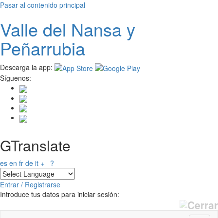
Pasar al contenido principal
Valle del
N
ansa
y
Peñarrubia
Descarga la app:
Síguenos:
GTranslate
es
en
fr
de
it
+
?
Entrar / Registrarse
Introduce tus datos para iniciar sesión: