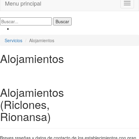
Menu principal
Toggl
naviga
Servicios
Alojamientos
Alojamientos
Alojamientos
(Riclones,
Rionansa)
Breves reseñas y datos de contacto de los establecimientos con gran