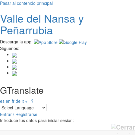
Pasar al contenido principal
Valle del
N
ansa
y
Peñarrubia
Descarga la app:
Síguenos:
GTranslate
es
en
fr
de
it
+
?
Entrar / Registrarse
Introduce tus datos para iniciar sesión: