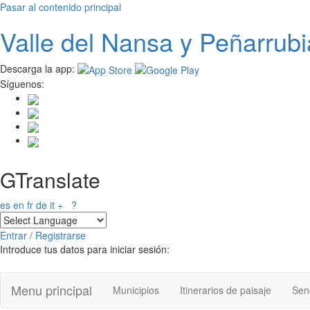
Pasar al contenido principal
Valle del
N
ansa
y Peñarrubi
Descarga la app:
Síguenos:
GTranslate
es
en
fr
de
it
+
?
Entrar / Registrarse
Introduce tus datos para iniciar sesión:
Menu principal
Municipios
Itinerarios de paisaje
Send