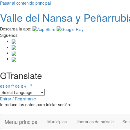
Pasar al contenido principal
Valle del
N
ansa
y Peñarrubi
Descarga la app:
Síguenos:
GTranslate
es
en
fr
de
it
+
?
Entrar / Registrarse
Introduce tus datos para iniciar sesión:
Menu principal
Municipios
Itinerarios de paisaje
Send