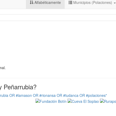
Alfabéticamente
Municipios (Polaciones)
nal.
y Peñarrubia?
rrubia OR #lamason OR #rionansa OR #tudanca OR #polaciones"