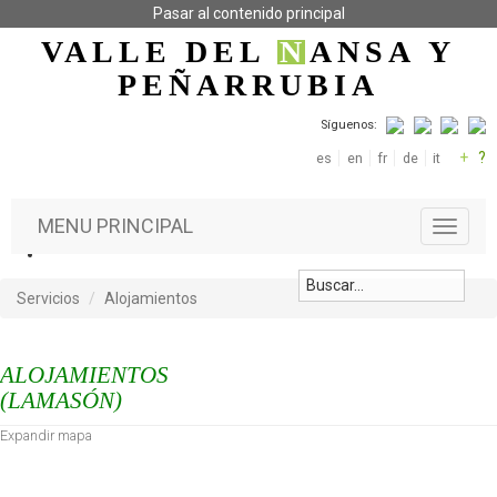
Pasar al contenido principal
VALLE DEL
N
ANSA
Y
PEÑARRUBIA
Síguenos:
+
?
es
en
fr
de
it
MENU PRINCIPAL
T
o
g
g
Servicios
Alojamientos
l
e
n
ALOJAMIENTOS
a
(LAMASÓN)
v
i
Expandir mapa
g
a
t