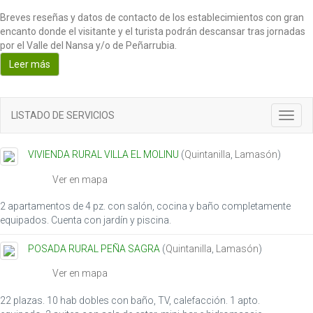
Breves reseñas y datos de contacto de los establecimientos con gran
encanto donde el visitante y el turista podrán descansar tras jornadas
por el Valle del Nansa y/o de Peñarrubia.
Leer más
LISTADO DE SERVICIOS
T
o
g
VIVIENDA RURAL VILLA EL MOLINU
(
Quintanilla
,
Lamasón
)
g
l
Ver en mapa
e
n
2 apartamentos de 4 pz. con salón, cocina y baño completamente
a
equipados. Cuenta con jardín y piscina.
v
i
POSADA RURAL PEÑA SAGRA
(
Quintanilla
,
Lamasón
)
g
a
Ver en mapa
t
i
22 plazas. 10 hab dobles con baño, TV, calefacción. 1 apto.
o