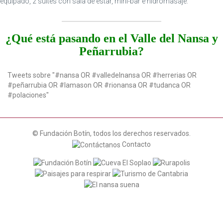
equipado, 2 suites con sala de estar, mini-bar e hidromasaje.
n
¿Qué está pasando en el Valle del Nansa y
Peñarrubia?
Tweets sobre "#nansa OR #valledelnansa OR #herrerias OR
#peñarrubia OR #lamason OR #rionansa OR #tudanca OR
#polaciones"
© Fundación Botín, todos los derechos reservados.
Contacto