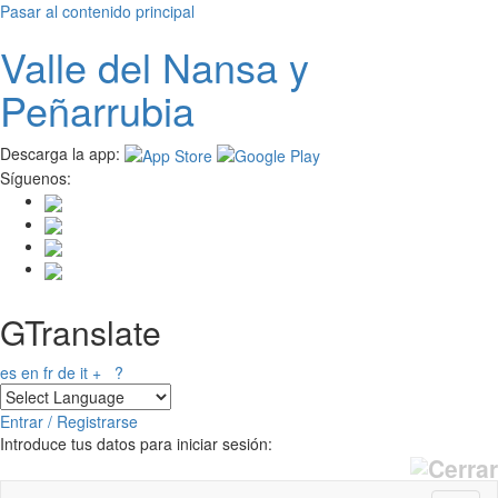
Pasar al contenido principal
Valle del
N
ansa
y
Peñarrubia
Descarga la app:
Síguenos:
GTranslate
es
en
fr
de
it
+
?
Entrar / Registrarse
Introduce tus datos para iniciar sesión: