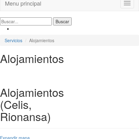
Menu principal
Toggl
naviga
Servicios
Alojamientos
Alojamientos
Alojamientos
(Celis,
Rionansa)
Expandir mapa