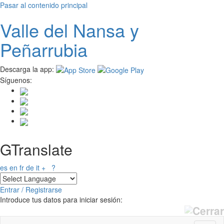
Pasar al contenido principal
Valle del
N
ansa
y
Peñarrubia
Descarga la app:
Síguenos:
GTranslate
es
en
fr
de
it
+
?
Entrar / Registrarse
Introduce tus datos para iniciar sesión: