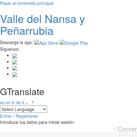
Pasar al contenido principal
Valle del
N
ansa
y
Peñarrubia
Descarga la app:
Síguenos:
GTranslate
es
en
fr
de
it
+
?
Entrar / Registrarse
Introduce tus datos para iniciar sesión: