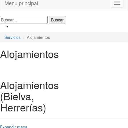
Menu principal
Toggl
naviga
Servicios
Alojamientos
Alojamientos
Alojamientos
(Bielva,
Herrerías)
Expandir mapa