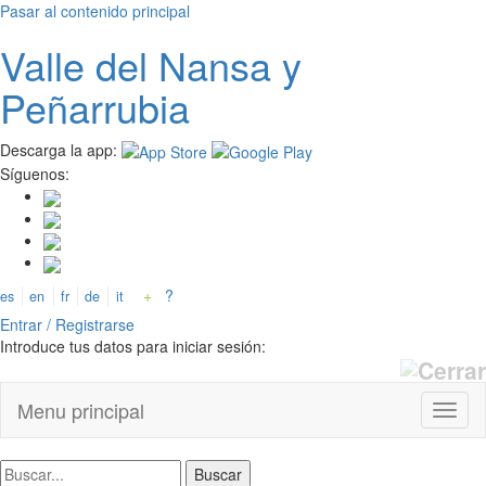
Pasar al contenido principal
Valle del
N
ansa
y
Peñarrubia
Descarga la app:
Síguenos:
+
?
es
en
fr
de
it
Entrar / Registrarse
Introduce tus datos para iniciar sesión:
Menu principal
Toggl
naviga