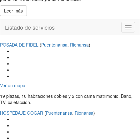
Leer más
Listado de servicios
Toggl
naviga
POSADA DE FIDEL
(
Puentenansa
,
Rionansa
)
Ver en mapa
19 plazas, 10 habitaciones dobles y 2 con cama matrimonio. Baño,
TV, calefacción.
HOSPEDAJE GOGAR
(
Puentenansa
,
Rionansa
)