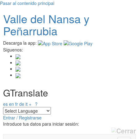
Pasar al contenido principal
Valle del
N
ansa
y
Peñarrubia
Descarga la app:
Síguenos:
GTranslate
es
en
fr
de
it
+
?
Entrar / Registrarse
Introduce tus datos para iniciar sesión: