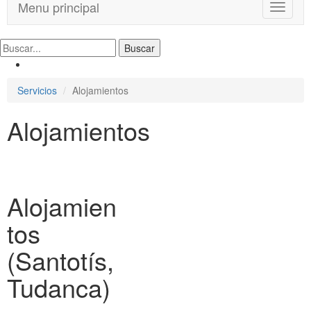
Menu principal
T
o
g
g
l
e
Servicios
Alojamientos
n
a
Alojamientos
v
i
g
a
t
i
Alojamien
o
n
tos
(Santotís,
Tudanca)