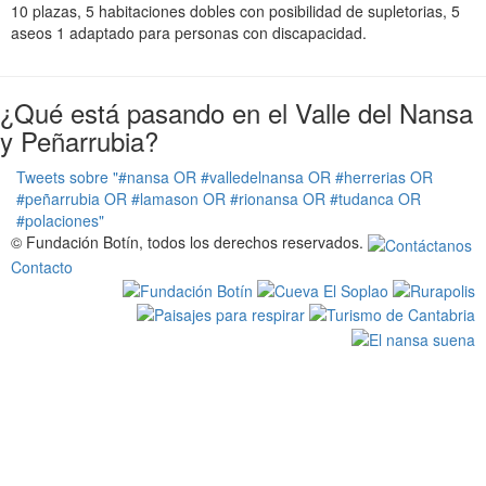
t
10 plazas, 5 habitaciones dobles con posibilidad de supletorias, 5
i
aseos 1 adaptado para personas con discapacidad.
o
n
¿Qué está pasando en el Valle del Nansa
y Peñarrubia?
Tweets sobre "#nansa OR #valledelnansa OR #herrerias OR
#peñarrubia OR #lamason OR #rionansa OR #tudanca OR
#polaciones"
© Fundación Botín, todos los derechos reservados.
Contacto