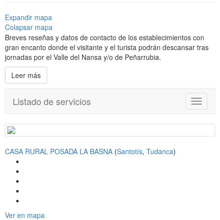
Expandir mapa
Colapsar mapa
Breves reseñas y datos de contacto de los establecimientos con
gran encanto donde el visitante y el turista podrán descansar tras
jornadas por el Valle del Nansa y/o de Peñarrubia.
Leer más
Listado de servicios
T
o
g
g
l
CASA RURAL POSADA LA BASNA
(
Santotís
,
Tudanca
)
e
n
a
v
i
g
a
Ver en mapa