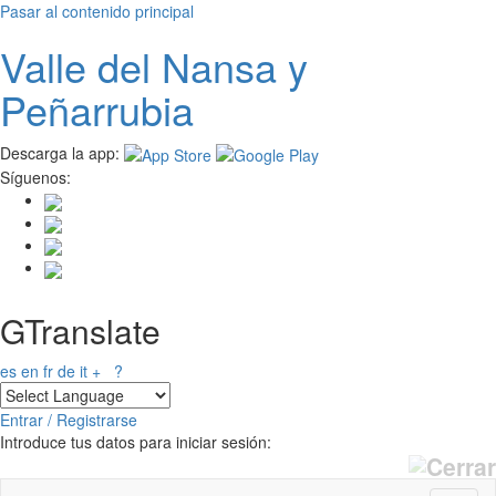
Pasar al contenido principal
Valle del
N
ansa
y
Peñarrubia
Descarga la app:
Síguenos:
GTranslate
es
en
fr
de
it
+
?
Entrar / Registrarse
Introduce tus datos para iniciar sesión: