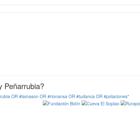
y Peñarrubia?
rrubia OR #lamason OR #rionansa OR #tudanca OR #polaciones"