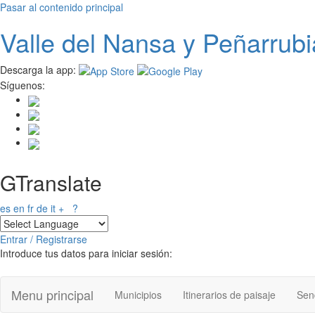
Pasar al contenido principal
Valle del
N
ansa
y Peñarrubi
Descarga la app:
Síguenos:
GTranslate
es
en
fr
de
it
+
?
Entrar / Registrarse
Introduce tus datos para iniciar sesión:
Menu principal
Municipios
Itinerarios de paisaje
Send