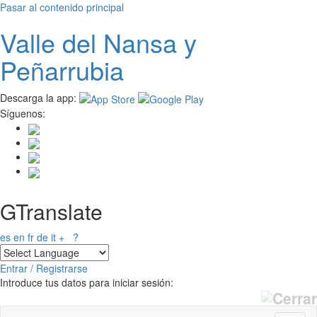
Pasar al contenido principal
Valle del
N
ansa
y
Peñarrubia
Descarga la app:
Síguenos:
GTranslate
es
en
fr
de
it
+
?
Entrar / Registrarse
Introduce tus datos para iniciar sesión: