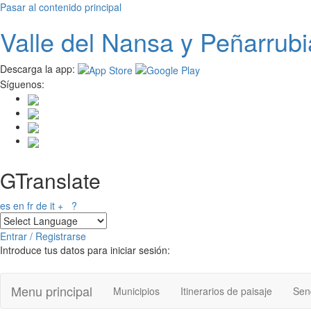
Pasar al contenido principal
Valle del
N
ansa
y Peñarrubi
Descarga la app:
Síguenos:
GTranslate
es
en
fr
de
it
+
?
Entrar / Registrarse
Introduce tus datos para iniciar sesión:
Menu principal
Municipios
Itinerarios de paisaje
Send