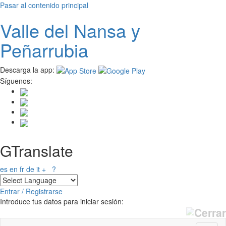
Pasar al contenido principal
Valle del
N
ansa
y
Peñarrubia
Descarga la app:
Síguenos:
GTranslate
es
en
fr
de
it
+
?
Entrar / Registrarse
Introduce tus datos para iniciar sesión: