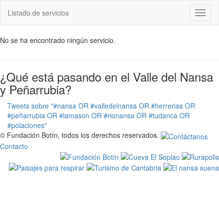
Listado de servicios
Toggl
naviga
No se ha encontrado ningún servicio.
¿Qué está pasando en el Valle del Nansa
y Peñarrubia?
Tweets sobre "#nansa OR #valledelnansa OR #herrerias OR
#peñarrubia OR #lamason OR #rionansa OR #tudanca OR
#polaciones"
© Fundación Botín, todos los derechos reservados.
Contacto