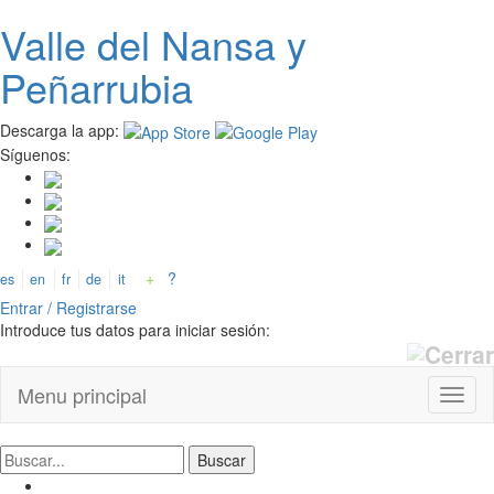
Valle del
N
ansa
y
Pasar al contenido principal
Peñarrubia
Descarga la app:
Síguenos:
+
?
es
en
fr
de
it
Entrar / Registrarse
Introduce tus datos para iniciar sesión:
Menu principal
Toggl
naviga