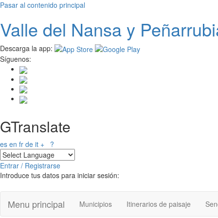
Pasar al contenido principal
Valle del
N
ansa
y Peñarrubi
Descarga la app:
Síguenos:
GTranslate
es
en
fr
de
it
+
?
Entrar / Registrarse
Introduce tus datos para iniciar sesión:
Menu principal
Municipios
Itinerarios de paisaje
Send