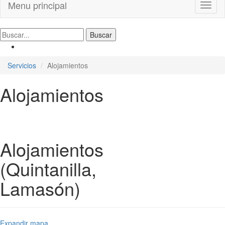
Menu principal
Toggl
naviga
Servicios
Alojamientos
Alojamientos
Alojamientos
(Quintanilla,
Lamasón)
Expandir mapa