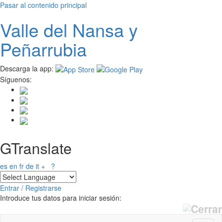
Pasar al contenido principal
Valle del
N
ansa
y
Peñarrubia
Descarga la app:
Síguenos:
GTranslate
es
en
fr
de
it
+
?
Entrar / Registrarse
Introduce tus datos para iniciar sesión: