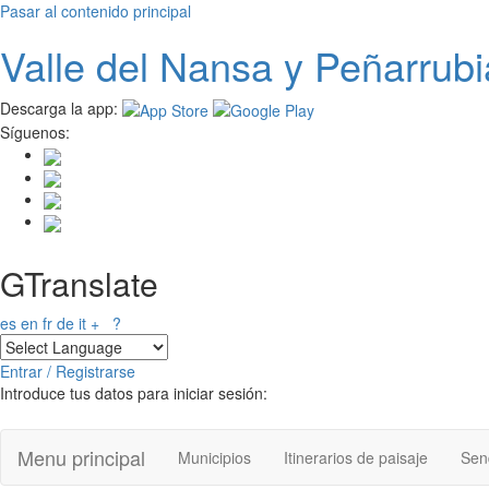
Pasar al contenido principal
Valle del
N
ansa
y Peñarrubi
Descarga la app:
Síguenos:
GTranslate
es
en
fr
de
it
+
?
Entrar / Registrarse
Introduce tus datos para iniciar sesión:
Menu principal
Municipios
Itinerarios de paisaje
Send