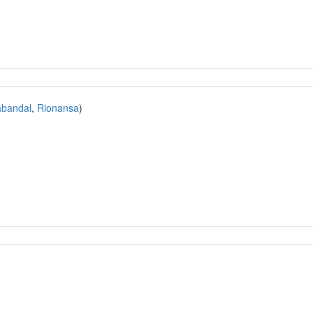
abandal
,
Rionansa
)