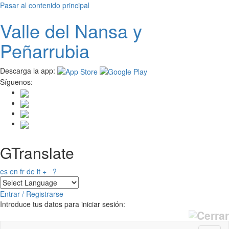
Pasar al contenido principal
Valle del
N
ansa
y
Peñarrubia
Descarga la app:
Síguenos:
GTranslate
es
en
fr
de
it
+
?
Entrar / Registrarse
Introduce tus datos para iniciar sesión: